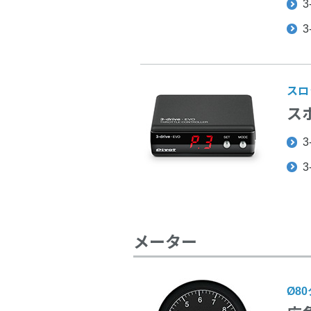
3
3
スロ
ス
3
3
メーター
Ø8