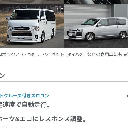
ロボックス
、ハイゼット
などの商用車にも快
（トヨタ）
（ダイハツ）
ン
トクルーズ付きスロコン
定速度で自動走行。
ポーツ&エコに
レスポンス調整。