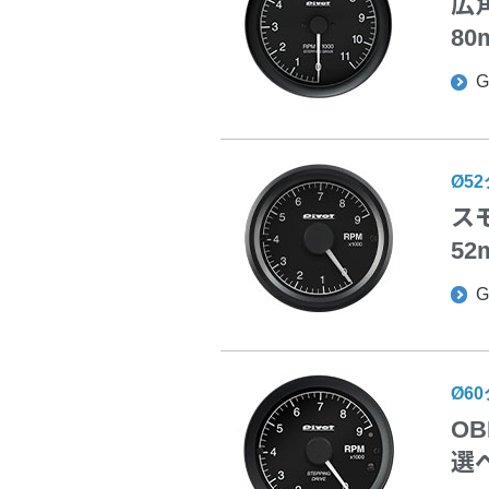
広
8
G
Ø5
ス
5
G
Ø6
O
選