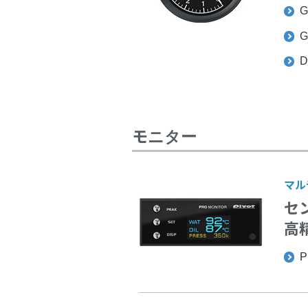
G
G
D
モニター
マル
セ
高
P