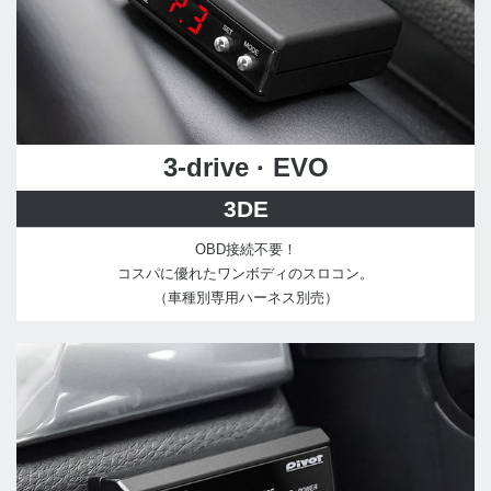
3-drive · EVO
3DE
OBD接続不要！
コスパに優れたワンボディのスロコン。
（車種別専用ハーネス別売）