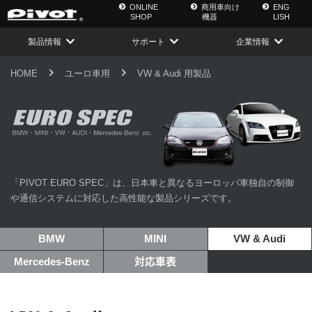
ONLINE
商用車向け
ENG
SHOP
機器
LISH
製品情報
サポート
企業情報
HOME
ユーロ車用
VW & Audi 用製品
「PIVOT EURO SPEC」は、日本車と異なるヨーロッパ車独自の制御
や通信システムに対応した高性能な製品シリーズです。
BMW
MINI
VW & Audi
Mercedes-Benz
対応車表