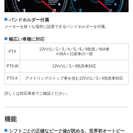
バンドホルダー付属
メーターを様々な場所に設置できるバンドホルダーを付属。
幅広い車種に対応
12Vの1／2／3／4／5／6／8気筒／特A車
PTX
※特A＝日産車の一部
PT5-W
12Vの1／3／4気筒車対応
PT5-X
アイドリングストップ車を含む12Vの1／3／4気筒車対応
詳しくは対応車表でご確認ください。
機能
シフトごとの正確なピーク値が読める、世界初オートピー