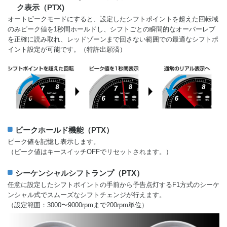
ク表示（PTX)
オートピークモードにすると、設定したシフトポイントを超えた回転域
のみピーク値を1秒間ホールドし、シフトごとの瞬間的なオーバーレブ
を正確に読み取れ、レッドゾーンまで回さない範囲での最適なシフトポ
イント設定が可能です。（特許出願済）
ピークホールド機能（PTX）
ピーク値を記憶し表示します。
（ピーク値はキースイッチOFFでリセットされます。）
シーケンシャルシフトランプ（PTX）
任意に設定したシフトポイントの手前から予告点灯するF1方式のシーケ
ンシャル式でスムーズなシフトチェンジが行えます。
（設定範囲：3000〜9000rpmまで200rpm単位）