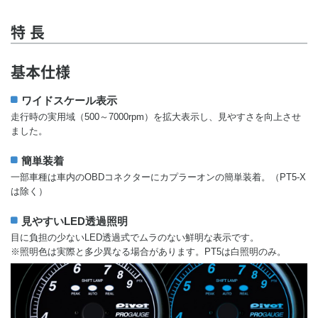
特 長
基本仕様
ワイドスケール表示
走行時の実用域（500～7000rpm）を拡大表示し、見やすさを向上させ
ました。
簡単装着
一部車種は車内のOBDコネクターにカプラーオンの簡単装着。（PT5-X
は除く）
見やすいLED透過照明
目に負担の少ないLED透過式でムラのない鮮明な表示です。
※照明色は実際と多少異なる場合があります。PT5は白照明のみ。